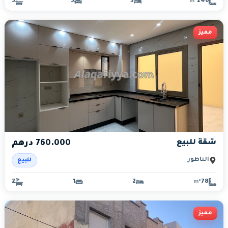
3
3
5
240
m²
مميز
شقة للبيع
760.000 درهم
الناظور
للبيع
2
1
2
78
m²
مميز