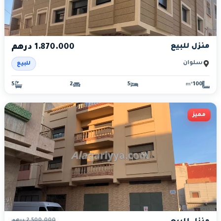
منزل للبيع
1.870.000 درهم
سلوان
للبيع
5
2
5
100
m²
مميز
2.500.000
درهم