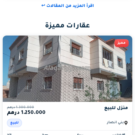
اقرأ المزيد من المقالات ↩
عقارات مميزة
مميز
1.300.000
درهم
منزل للبيع
1.250.000 درهم
بني أنصار
للبيع