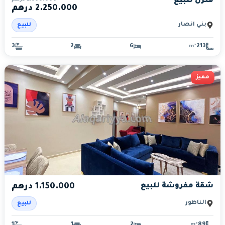
منزل للبيع
2.250.000 درهم
بني أنصار
للبيع
3
2
6
213
m²
مميز
شقة مفروشة للبيع
1.150.000 درهم
الناظور
للبيع
1
1
2
89
m²