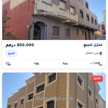
منزل للبيع
800.000 درهم
بني أنصار
للبيع
2
3
3
109
m²
مميز